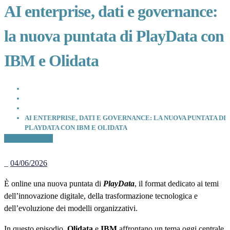
AI enterprise, dati e governance:
la nuova puntata di PlayData con
IBM e Olidata
HOME
COMUNICAZIONE
IN PRIMO PIANO
AI ENTERPRISE, DATI E GOVERNANCE: LA NUOVA PUNTATA DI
PLAYDATA CON IBM E OLIDATA
In Primo Piano
_
04/06/2026
È online una nuova puntata di
PlayData
, il format dedicato ai temi
dell’innovazione digitale, della trasformazione tecnologica e
dell’evoluzione dei modelli organizzativi.
In questo episodio,
Olidata
e
IBM
affrontano un tema oggi centrale