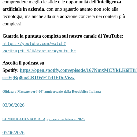
comprendere meglio le sfide e le opportunità dell’
intelligenza
artificiale in azienda
, con uno sguardo attento non solo alla
tecnologia, ma anche alla sua adozione concreta nei contesti più
complessi.
Guarda la puntata completa sul nostro canale di YouTube:
https://youtube.com/watch?
v=cUsujeU_9JU&feature=youtu.be
Ascolta il podcast su
Spotify:
https://open.spotify.com/episode/167NmxMCYkLK6iT
si=FgBp8oxCRUWETcUFDoVisw
Olidata a Mascate per l’80° anniversario della Repubblica Italiana
03/06/2026
COMUNICATO STAMPA_ Approvazione bilancio 2025
05/06/2026